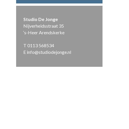
Studio De Jonge
Nijverheidsstraat 35
‘s-Heer Arendskerke
T 0113 568534
E info@studiodejonge.nl