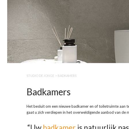
STUDIO DE JONGE
>
BADKAMERS
Badkamers
Het besluit om een nieuwe badkamer en of toiletruimte aan t
gaat u zich verdiepen in het overweldigende aanbod van de m
“Uw
badkamer
is natuurlijk pa