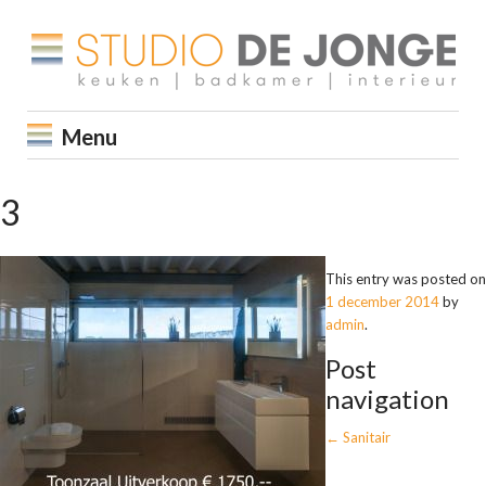
Menu
3
This entry was posted on
1 december 2014
by
admin
.
Post
navigation
←
Sanitair